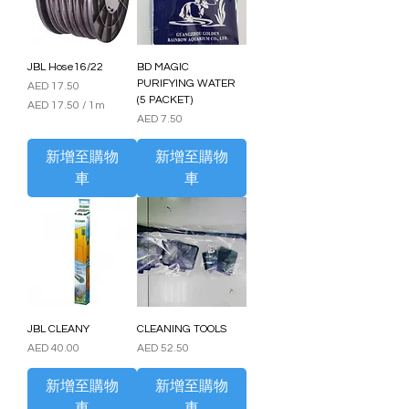
JBL Hose16/22
BD MAGIC
PURIFYING WATER
價格
AED 17.50
(5 PACKET)
AED 17.50
/
1m
價格
AED 7.50
每
1
公
新增至購物
新增至購物
尺
車
車
A
E
D
1
7
.
5
0
JBL CLEANY
CLEANING TOOLS
價格
價格
AED 40.00
AED 52.50
新增至購物
新增至購物
車
車