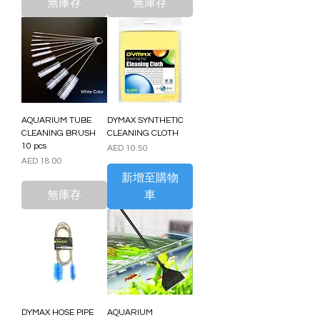
無庫存
無庫存
AQUARIUM TUBE
DYMAX SYNTHETIC
CLEANING BRUSH
CLEANING CLOTH
10 pcs
價格
AED 10.50
價格
AED 18.00
新增至購物
無庫存
車
DYMAX HOSE PIPE
AQUARIUM