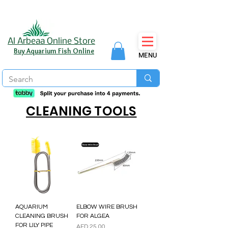
Al Arbeaa Online Store
Buy Aquarium Fish Online
MENU
CLEANING TOOLS
AQUARIUM
ELBOW WIRE BRUSH
CLEANING BRUSH
FOR ALGEA
FOR LILY PIPE
價格
AED 25.00