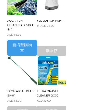
AQUARIUM
YEE BOTTOM PUMP
CLEANING BRUSH 3
促銷價格
自
AED 23.00
IN 1
價格
AED 18.00
新增至購物
車
無庫存
BOYU ALGAE BLADE
TETRA GRAVEL
BK-01
CLEANER GC30
價格
價格
AED 15.00
AED 39.00