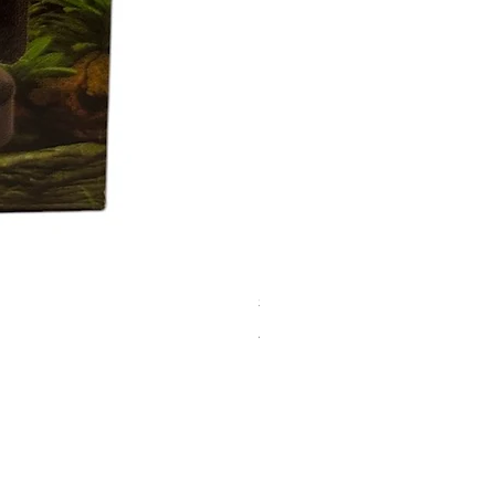
SPONGE FILTER XY-2836
價格
AED 15.00