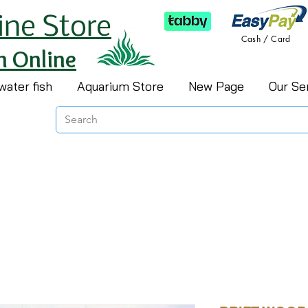
ine Store
Cash / Card
h Online
water fish
Aquarium Store
New Page
Our Se