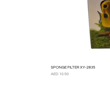
SPONGE FILTER XY-2835
價格
AED 10.50
Refund / Return /Exchang