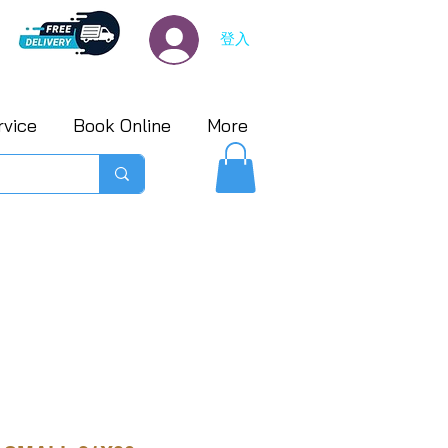
登入
rvice
Book Online
More